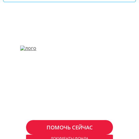
+7 (963) 712-32-77

График работы: с 9:00 до 23:00 без выходных
fond@blagopodatel.ru
ДОГОВОРА
О ФОНДЕ
ВОПРОСЫ И ОТВЕТЫ
ПРОЕКТЫ
СТАТЬИ
ПСАЛТЫРЬ СИНОДАЛЬНЫЙ
БИБЛИЯ
БЛАГОПОДАТЕЛИ
КОНТАКТЫ
ПОМОЧЬ СЕЙЧАС
ДОКУМЕНТЫ ФОНДА