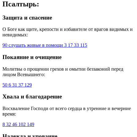
Псалтырь:
Защита и спасение
О Боге как щите, крепости и избавителе от врагов видимых и
невидимых:
90 слушать живые в помощи
3
17
33
115
Покаяние и очищение
Молитвы о прощении грехов и омытии беззаконий перед
лицом Всевышнего:
50
6
31
37
129
Хвала и благодарение
Восхваление Господи от всего сердца в утренние и вечерние
время:
8
32
46
102
149
Надежда и упование