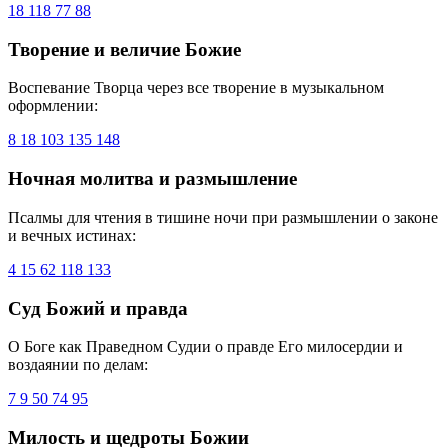
18
118
77
88
Творение и величие Божие
Воспевание Творца через все творение в музыкальном
оформлении:
8
18
103
135
148
Ночная молитва и размышление
Псалмы для чтения в тишине ночи при размышлении о законе
и вечных истинах:
4
15
62
118
133
Суд Божий и правда
О Боге как Праведном Судии о правде Его милосердии и
воздаянии по делам:
7
9
50
74
95
Милость и щедроты Божии