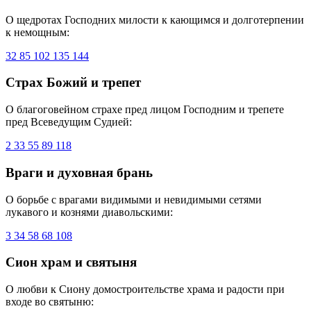
О щедротах Господних милости к кающимся и долготерпении
к немощным:
32
85
102
135
144
Страх Божий и трепет
О благоговейном страхе пред лицом Господним и трепете
пред Всеведущим Судией:
2
33
55
89
118
Враги и духовная брань
О борьбе с врагами видимыми и невидимыми сетями
лукавого и кознями диавольскими:
3
34
58
68
108
Сион храм и святыня
О любви к Сиону домостроительстве храма и радости при
входе во святыню: