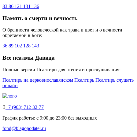
83
86
121
131
136
Память о смерти и вечность
О бренности человеческой как трава и цвет и о вечности
обретаемой в Боге:
36
89
102
128
143
Все псалмы Давида
Полные версии Псалтири для чтения и прослушивания:
Псалтирь на церковнославянском
Псалтирь
Псалтирь слушать
онлайн

+7 (963) 712-32-77
График работы: с 9:00 до 23:00 без выходных
fond@blagopodatel.ru