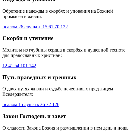
Обретение надежды в скорбях и упования на Божией
промысел в жизни:
псалом 26 слушать
15
61
70
122
Скорби и утешение
Молитвы из глубины сердца в скорбях и душевной тесноте
для православных христиан:
12
41
54
101
142
Путь праведных и грешных
О двух путях жизни и судьбе нечестивых пред лицем
Вседержителя:
псалом 1 слушать
36
72
126
Закон Господень и завет
О сладости Закона Божия и размышлении в нем день и нощь: