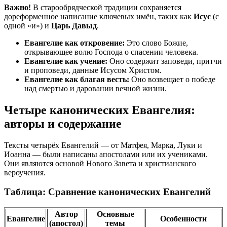
Важно!
В старообрядческой традиции сохраняется
дореформенное написание ключевых имён, таких как
Исус
(с
одной «и») и
Царь Давыд
.
Евангелие как откровение:
Это слово Божие,
открывающее волю Господа о спасении человека.
Евангелие как учение:
Оно содержит заповеди, притчи
и проповеди, данные Исусом Христом.
Евангелие как благая весть:
Оно возвещает о победе
над смертью и даровании вечной жизни.
Четыре канонических Евангелия:
авторы и содержание
Тексты четырёх Евангелий — от Матфея, Марка, Луки и
Иоанна — были написаны апостолами или их учениками.
Они являются основой Нового Завета и христианского
вероучения.
Таблица: Сравнение канонических Евангелий
Автор
Основные
Евангелие
Особенности
(апостол)
темы