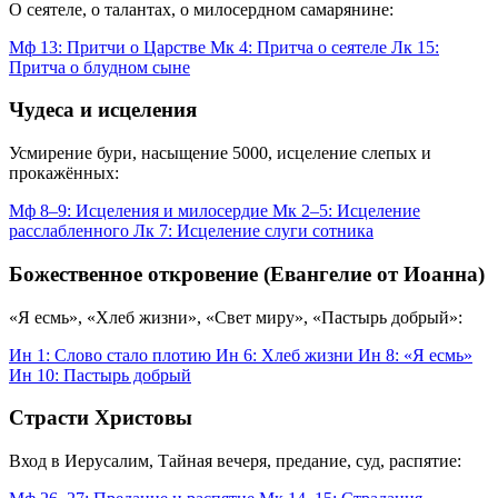
О сеятеле, о талантах, о милосердном самарянине:
Мф 13: Притчи о Царстве
Мк 4: Притча о сеятеле
Лк 15:
Притча о блудном сыне
Чудеса и исцеления
Усмирение бури, насыщение 5000, исцеление слепых и
прокажённых:
Мф 8–9: Исцеления и милосердие
Мк 2–5: Исцеление
расслабленного
Лк 7: Исцеление слуги сотника
Божественное откровение (Евангелие от Иоанна)
«Я есмь», «Хлеб жизни», «Свет миру», «Пастырь добрый»:
Ин 1: Слово стало плотию
Ин 6: Хлеб жизни
Ин 8: «Я есмь»
Ин 10: Пастырь добрый
Страсти Христовы
Вход в Иерусалим, Тайная вечеря, предание, суд, распятие: