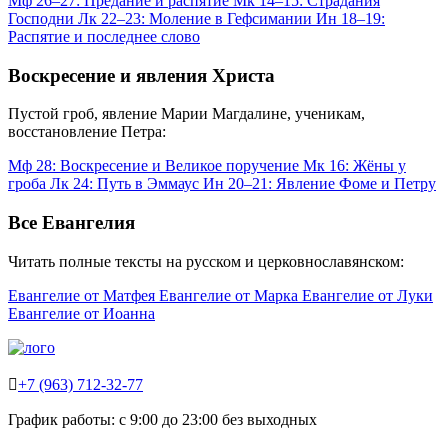
Мф 26–27: Предание и распятие
Мк 14–15: Страдания
Господни
Лк 22–23: Моление в Гефсимании
Ин 18–19:
Распятие и последнее слово
Воскресение и явления Христа
Пустой гроб, явление Марии Магдалине, ученикам,
восстановление Петра:
Мф 28: Воскресение и Великое поручение
Мк 16: Жёны у
гроба
Лк 24: Путь в Эммаус
Ин 20–21: Явление Фоме и Петру
Все Евангелия
Читать полные тексты на русском и церковнославянском:
Евангелие от Матфея
Евангелие от Марка
Евангелие от Луки
Евангелие от Иоанна

+7 (963) 712-32-77
График работы: с 9:00 до 23:00 без выходных