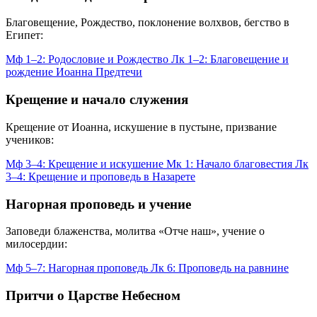
Благовещение, Рождество, поклонение волхвов, бегство в
Египет:
Мф 1–2: Родословие и Рождество
Лк 1–2: Благовещение и
рождение Иоанна Предтечи
Крещение и начало служения
Крещение от Иоанна, искушение в пустыне, призвание
учеников:
Мф 3–4: Крещение и искушение
Мк 1: Начало благовестия
Лк
3–4: Крещение и проповедь в Назарете
Нагорная проповедь и учение
Заповеди блаженства, молитва «Отче наш», учение о
милосердии:
Мф 5–7: Нагорная проповедь
Лк 6: Проповедь на равнине
Притчи о Царстве Небесном