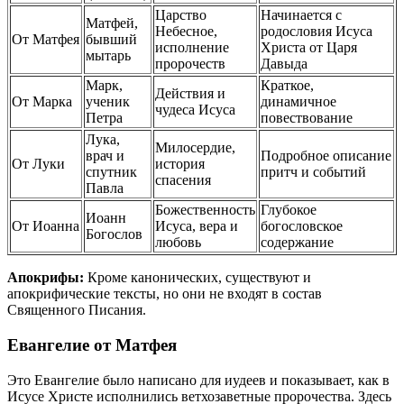
Царство
Начинается с
Матфей,
Небесное,
родословия Исуса
От Матфея
бывший
исполнение
Христа от Царя
мытарь
пророчеств
Давыда
Марк,
Краткое,
Действия и
От Марка
ученик
динамичное
чудеса Исуса
Петра
повествование
Лука,
Милосердие,
врач и
Подробное описание
От Луки
история
спутник
притч и событий
спасения
Павла
Божественность
Глубокое
Иоанн
От Иоанна
Исуса, вера и
богословское
Богослов
любовь
содержание
Апокрифы:
Кроме канонических, существуют и
апокрифические тексты, но они не входят в состав
Священного Писания.
Евангелие от Матфея
Это Евангелие было написано для иудеев и показывает, как в
Исусе Христе исполнились ветхозаветные пророчества. Здесь