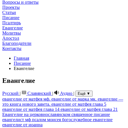
Вопросы и ответы
Проекты
Статьи
Писание
Псалтирь
Евангелие
Молитвы
Апостол
Благоподатели
Контакты
Главная
Писание
Евангелие
Евангелие
Русский
|
Славянский
|
Аудио
|
Ещё ▼
евангелие от матфея мф.
евангелие от марка мк.
евангелие —
это книга нового завета.
евангелие от матфея глава 5
евангелие от матфея глава 14
евангелие от матфея глава 21
Евангелие на церковнославянском
священное писание
евангелист мф
псалом моисея
богослужебное евангелие
евангелие от иоанна