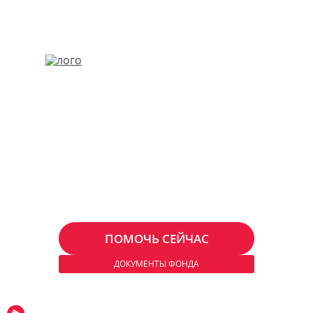
+7 (963) 712-32-77

График работы: с 9:00 до 23:00 без выходных
fond@blagopodatel.ru
ДОГОВОРА
О ФОНДЕ
ВОПРОСЫ И ОТВЕТЫ
ПРОЕКТЫ
СТАТЬИ
ПСАЛТЫРЬ СИНОДАЛЬНЫЙ
БИБЛИЯ
БЛАГОПОДАТЕЛИ
КОНТАКТЫ
ПОМОЧЬ СЕЙЧАС
ДОКУМЕНТЫ ФОНДА
© 2018-2026 Все права защищены.
Карта сайта
Политика конфиденциальности