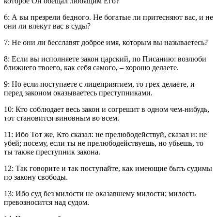
которое Он обещал любящим Его?
6: А вы презрели бедного. Не богатые ли притесняют вас, и не
они ли влекут вас в суды?
7: Не они ли бесславят доброе имя, которым вы называетесь?
8: Если вы исполняете закон царский, по Писанию: возлюби
ближнего твоего, как себя самого, – хорошо делаете.
9: Но если поступаете с лицеприятием, то грех делаете, и
перед законом оказываетесь преступниками.
10: Кто соблюдает весь закон и согрешит в одном чем-нибудь,
тот становится виновным во всем.
11: Ибо Тот же, Кто сказал: не прелюбодействуй, сказал и: не
убей; посему, если ты не прелюбодействуешь, но убьешь, то
ты также преступник закона.
12: Так говорите и так поступайте, как имеющие быть судимы
по закону свободы.
13: Ибо суд без милости не оказавшему милости; милость
превозносится над судом.