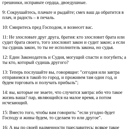
грешники, исправьте сердца, двоедушные.
9: Сокрушайтесь, плачьте и рыдайте; смех ваш да обратится в
плач, и радость – в печаль.
10: Смиритесь пред Господом, и вознесет вас.
11: Не злословьте друг друга, братия: кто злословит брата или
судит брата своего, того злословит закон и судит закон; а если
ты судишь закон, то ты не исполнитель закона, но судья.
12: Един Законодатель и Судия, могущий спасти и погубить; а
ты кто, который судишь другого?
13: Теперь послушайте вы, говорящие: "сегодня или завтра
отправимся в такой-то город, и проживем там один год, и
будем торговать и получать прибыль";
14: вы, которые не знаете, что случится завтра: ибо что такое
жизнь ваша? пар, являющийся на малое время, а потом
исчезающий.
15: Вместо того, чтобы вам говорить: "если угодно будет
Господу и живы будем, то сделаем то или другое".
16: А вы по своей надменности тщеславитесь: всякое такое