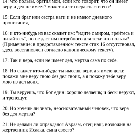
14: Что пользы, братия мои, если кто говорит, что он имеет
веру, а дел не имеет? может ли эта вера спасти его?
15: Если брат или сестра наги и не имеют дневного
пропитания,
16: и кто-нибудь из вас скажет им: "идите с миром, грейтесь и
питайтесь", но не даст им потребного для тела: что пользы?
(Примечание: в предоставленном тексте стих 16 отсутствовал,
здесь восстановлен согласно каноническому тексту).
17: Так и вера, если не имеет дел, мертва сама по себе.
18: Но скажет кто-нибудь: ты имеешь веру, а я имею дела:
покажи мне веру твою без дел твоих, а я покажу тебе веру
мою из дел моих.
19: Ты веруешь, что Бог един: хорошо делаешь; и бесы веруют,
и трепещут.
20: Но хочешь ли знать, неосновательный человек, что вера
без дел мертва?
21: Не делами ли оправдался Авраам, отец наш, возложив на
жертвенник Исаака, сына своего?