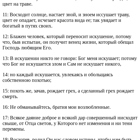
цвет на траве.
11: Восходит солнце, настает зной, и зноем иссушает траву,
цвет ее опадает, исчезает красота вида ее; так увядает и
богатый в путях своих.
12: Блажен человек, который переносит искушение, потому
что, быв испытан, он получит венец жизни, который обещал
Господь любящим Его.
13: В искушении никто не говори: Бог меня искушает; потому
что Бог не искушается злом и Сам не искушает никого,
14: но каждый искушается, увлекаясь и обольщаясь
собственною похотью;
15: похоть же, зачав, рождает грех, а сделанный грех рождает
смерть.
16: Не обманывайтесь, братия мои возлюбленные.
17: Всякое даяние доброе и всякий дар совершенный нисходит
свыше, от Отца светов, у Которого нет изменения и ни тени
перемены.
18: Восхотев, родил Он нас словом истины, чтобы нам быть