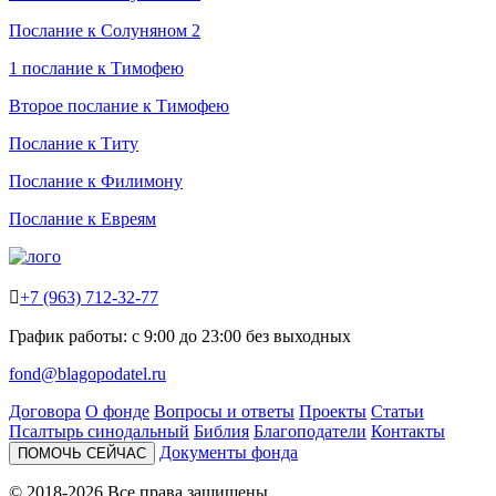
Послание к Солуняном 2
1 послание к Тимофею
Второе послание к Тимофею
Послание к Титу
Послание к Филимону
Послание к Евреям

+7 (963) 712-32-77
График работы: с 9:00 до 23:00 без выходных
fond@blagopodatel.ru
Договора
О фонде
Вопросы и ответы
Проекты
Статьи
Псалтырь синодальный
Библия
Благоподатели
Контакты
Документы фонда
ПОМОЧЬ СЕЙЧАС
© 2018-2026 Все права защищены.