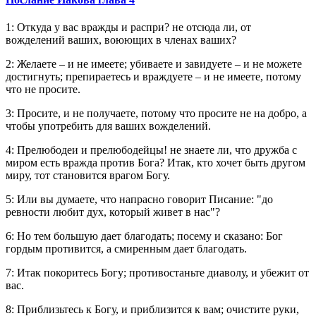
1: Откуда у вас вражды и распри? не отсюда ли, от
вожделений ваших, воюющих в членах ваших?
2: Желаете – и не имеете; убиваете и завидуете – и не можете
достигнуть; препираетесь и враждуете – и не имеете, потому
что не просите.
3: Просите, и не получаете, потому что просите не на добро, а
чтобы употребить для ваших вожделений.
4: Прелюбодеи и прелюбодейцы! не знаете ли, что дружба с
миром есть вражда против Бога? Итак, кто хочет быть другом
миру, тот становится врагом Богу.
5: Или вы думаете, что напрасно говорит Писание: "до
ревности любит дух, который живет в нас"?
6: Но тем большую дает благодать; посему и сказано: Бог
гордым противится, а смиренным дает благодать.
7: Итак покоритесь Богу; противостаньте диаволу, и убежит от
вас.
8: Приблизьтесь к Богу, и приблизится к вам; очистите руки,