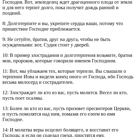
Господня. Вот, земледелец ждет драгоценного плода от земли
и для него терпит долго, пока получит дождь ранний и
поздний.
8: Долготерпите и вы, укрепите сердца ваши, потому что
пришествие Господне приближается.
9: Не сетуйте, братия, друг на друга, чтобы не быть
осужденными: вот, Судия стоит у дверей.
10: В пример злострадания и долготерпения возьмите, братия
мои, пророков, которые говорили именем Господним.
11: Вот, мы ублажаем тех, которые терпели. Вы слышали о
терпении Иова и видели конец оного от Господа, ибо Господь
весьма милосерд и сострадателен.
12: Злостраждет ли кто из вас, пусть молится. Весел ли кто,
пусть поет псалмы.
13: Болен ли кто из вас, пусть призовет пресвитеров Церкви,
и пусть помолятся над ним, помазав его елеем во имя
Господне.
14: И молитва веры исцелит болящего, и восставит его
Господь; и если он соделал грехи, простятся ему.