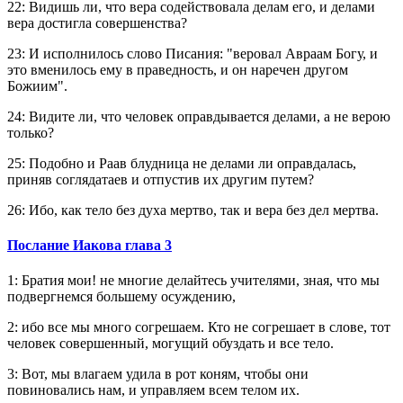
22: Видишь ли, что вера содействовала делам его, и делами
вера достигла совершенства?
23: И исполнилось слово Писания: "веровал Авраам Богу, и
это вменилось ему в праведность, и он наречен другом
Божиим".
24: Видите ли, что человек оправдывается делами, а не верою
только?
25: Подобно и Раав блудница не делами ли оправдалась,
приняв соглядатаев и отпустив их другим путем?
26: Ибо, как тело без духа мертво, так и вера без дел мертва.
Послание Иакова глава 3
1: Братия мои! не многие делайтесь учителями, зная, что мы
подвергнемся большему осуждению,
2: ибо все мы много согрешаем. Кто не согрешает в слове, тот
человек совершенный, могущий обуздать и все тело.
3: Вот, мы влагаем удила в рот коням, чтобы они
повиновались нам, и управляем всем телом их.