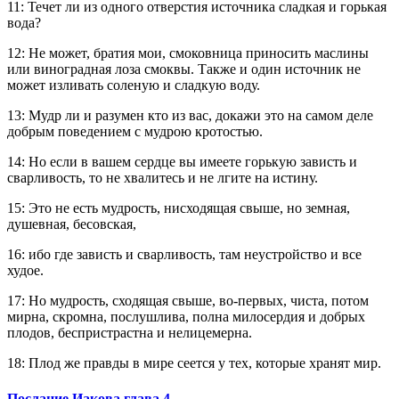
11: Течет ли из одного отверстия источника сладкая и горькая
вода?
12: Не может, братия мои, смоковница приносить маслины
или виноградная лоза смоквы. Также и один источник не
может изливать соленую и сладкую воду.
13: Мудр ли и разумен кто из вас, докажи это на самом деле
добрым поведением с мудрою кротостью.
14: Но если в вашем сердце вы имеете горькую зависть и
сварливость, то не хвалитесь и не лгите на истину.
15: Это не есть мудрость, нисходящая свыше, но земная,
душевная, бесовская,
16: ибо где зависть и сварливость, там неустройство и все
худое.
17: Но мудрость, сходящая свыше, во-первых, чиста, потом
мирна, скромна, послушлива, полна милосердия и добрых
плодов, беспристрастна и нелицемерна.
18: Плод же правды в мире сеется у тех, которые хранят мир.
Послание Иакова глава 4