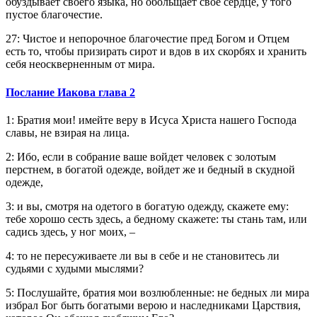
обуздывает своего языка, но обольщает свое сердце, у того
пустое благочестие.
27: Чистое и непорочное благочестие пред Богом и Отцем
есть то, чтобы призирать сирот и вдов в их скорбях и хранить
себя неоскверненным от мира.
Послание Иакова глава 2
1: Братия мои! имейте веру в Исуса Христа нашего Господа
славы, не взирая на лица.
2: Ибо, если в собрание ваше войдет человек с золотым
перстнем, в богатой одежде, войдет же и бедный в скудной
одежде,
3: и вы, смотря на одетого в богатую одежду, скажете ему:
тебе хорошо сесть здесь, а бедному скажете: ты стань там, или
садись здесь, у ног моих, –
4: то не пересуживаете ли вы в себе и не становитесь ли
судьями с худыми мыслями?
5: Послушайте, братия мои возлюбленные: не бедных ли мира
избрал Бог быть богатыми верою и наследниками Царствия,