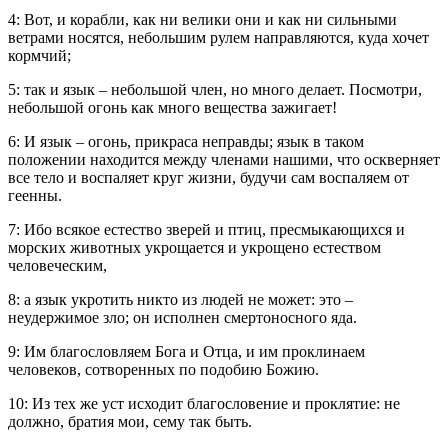
4: Вот, и корабли, как ни велики они и как ни сильными
ветрами носятся, небольшим рулем направляются, куда хочет
кормчий;
5: так и язык – небольшой член, но много делает. Посмотри,
небольшой огонь как много вещества зажигает!
6: И язык – огонь, прикраса неправды; язык в таком
положении находится между членами нашими, что оскверняет
все тело и воспаляет круг жизни, будучи сам воспаляем от
геенны.
7: Ибо всякое естество зверей и птиц, пресмыкающихся и
морских животных укрощается и укрощено естеством
человеческим,
8: а язык укротить никто из людей не может: это –
неудержимое зло; он исполнен смертоносного яда.
9: Им благословляем Бога и Отца, и им проклинаем
человеков, сотворенных по подобию Божию.
10: Из тех же уст исходит благословение и проклятие: не
должно, братия мои, сему так быть.