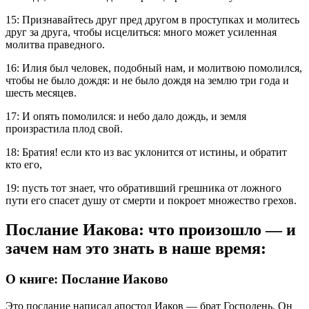
15: Признавайтесь друг пред другом в проступках и молитесь
друг за друга, чтобы исцелиться: много может усиленная
молитва праведного.
16: Илия был человек, подобный нам, и молитвою помолился,
чтобы не было дождя: и не было дождя на землю три года и
шесть месяцев.
17: И опять помолился: и небо дало дождь, и земля
произрастила плод свой.
18: Братия! если кто из вас уклонится от истины, и обратит
кто его,
19: пусть тот знает, что обративший грешника от ложного
пути его спасет душу от смерти и покроет множество грехов.
Послание Иакова: что произошло — и
зачем нам это знать в наше время:
О книге: Послание Иаково
Это послание написал апостол Иаков — брат Господень. Он