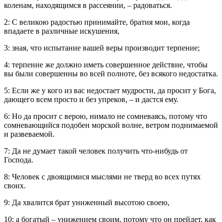
коленам, находящимся в рассеянии, – радоваться.
2: С великою радостью принимайте, братия мои, когда
впадаете в различные искушения,
3: зная, что испытание вашей веры производит терпение;
4: терпение же должно иметь совершенное действие, чтобы
вы были совершенны во всей полноте, без всякого недостатка.
5: Если же у кого из вас недостает мудрости, да просит у Бога,
дающего всем просто и без упреков, – и дастся ему.
6: Но да просит с верою, нимало не сомневаясь, потому что
сомневающийся подобен морской волне, ветром поднимаемой
и развеваемой.
7: Да не думает такой человек получить что-нибудь от
Господа.
8: Человек с двоящимися мыслями не тверд во всех путях
своих.
9: Да хвалится брат униженный высотою своею,
10: а богатый – унижением своим, потому что он прейдет, как