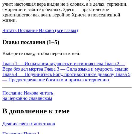
учит: настоящая вера видна не в словах, а в делах, терпении,
смирении и заботе о бедных. Здесь — практическое
христианство: как жить верой во Христа в повседневной
жизни.
Читать Послание Иаково (все главы)
Главы послания (1–5)
Выберите главу, чтобы перейти к ней:
Глава 1 — Испытания, мудрость и истинная вера
Глава 2 —
Вера без дел мертва
Глава 3 — Сила языка и мудрость свыше
Глава 4 — Подчинитесь Богу, противостаньте диаволу
Глава 5
— Предостережение богатым и призыв к терпению
Послание Иакова читать
на церковно славянском
В дополнение к теме
Деяния святых апостолов
Послание Петра 1